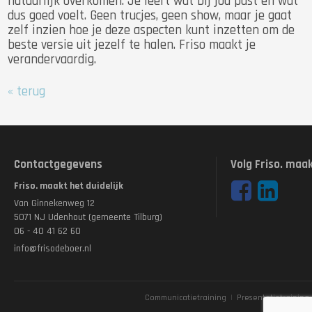
natuurlijk overkomen. Je leert wat bij jou past en wat
dus goed voelt. Geen trucjes, geen show, maar je gaat
zelf inzien hoe je deze aspecten kunt inzetten om de
beste versie uit jezelf te halen. Friso maakt je
verandervaardig.
« terug
Contactgegevens
Volg Friso. maak
Friso. maakt het duidelijk
Van Ginnekenweg 12
5071 NJ Udenhout (gemeente Tilburg)
06 - 40 41 62 60
info@frisodeboer.nl
Communicatietraining
|
Presentatietraining
Disclaimer