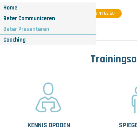
Home
06 - 40 41 62 60
Beter Communiceren
Beter Presenteren
Coaching
Trainings
KENNIS OPDOEN
SPIEG