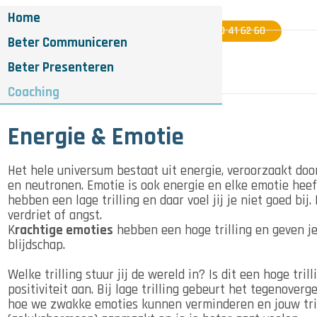
Home
06 - 40 41 62 60
Beter Communiceren
Beter Presenteren
Coaching
Energie & Emotie
Het hele universum bestaat uit energie, veroorzaakt door 
en neutronen. Emotie is ook energie en elke emotie heeft 
hebben een lage trilling en daar voel jij je niet goed bi
verdriet of angst.
K
rachtige emoties
hebben een hoge trilling en geven je
blijdschap.
Welke trilling stuur jij de wereld in? Is dit een hoge tri
positiviteit aan. Bij lage trilling gebeurt het tegenove
hoe we zwakke emoties kunnen verminderen en jouw tril