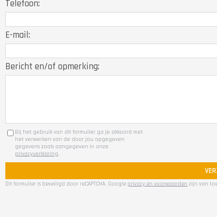
Telefoon:
E-mail:
Bericht en/of opmerking:
Bij het gebruik van dit formulier ga je akkoord met
het verwerken van de door jou opgegeven
gegevens zoals aangegeven in onze
privacyverklaring
.
VER
Dit formulier is beveiligd door reCAPTCHA. Google
privacy en voorwaarden
zijn van to