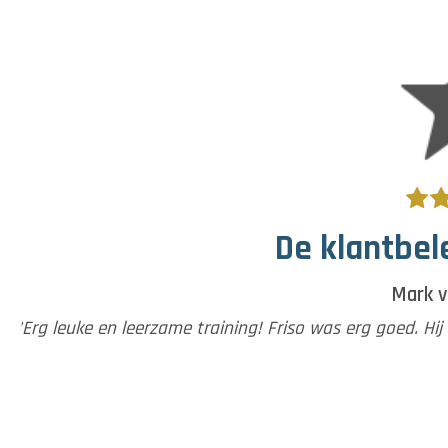
De klantbele
Mark v
'Erg leuke en leerzame training! Friso was erg goed. Hi