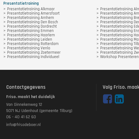
Presentatietraining
Presentatietraining Alkmaar
Presentatietraining Al
Presentatietraining Amersfoort
Presentatietraining A
Presentatietraining Arnhem
Presentatietraining Br
Presentatietraining Den Bosch
Presentatietraining D
Presentatietraining Dordrecht
Presentatietraining Ed
Presentatietraining Emmen
Presentatietraining E
Presentatietraining Haarlem
Presentatietraining 
Presentatietraining Leiden
Presentatietraining Ma
Presentatietraining Rotterdam
Presentatietraining Til
Presentatietraining Venlo
Presentatietraining We
Presentatietraining Zoetermeer
Presentatietraining Zw
Presentatietraining Individueel
Workshop Presenteren
Contactgegevens
Volg Friso. maak
Friso. maakt het duidelijk
Van Ginnekenweg 12
5071 NJ Udenhout (gemeente Tilburg)
06 - 40 41 62 60
info@frisodeboer.nl