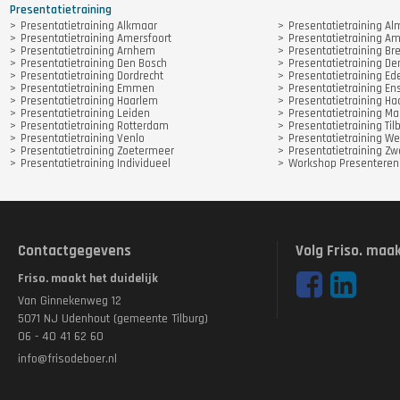
Presentatietraining
Presentatietraining Alkmaar
Presentatietraining Al
Presentatietraining Amersfoort
Presentatietraining A
Presentatietraining Arnhem
Presentatietraining Br
Presentatietraining Den Bosch
Presentatietraining D
Presentatietraining Dordrecht
Presentatietraining Ed
Presentatietraining Emmen
Presentatietraining E
Presentatietraining Haarlem
Presentatietraining 
Presentatietraining Leiden
Presentatietraining Ma
Presentatietraining Rotterdam
Presentatietraining Til
Presentatietraining Venlo
Presentatietraining We
Presentatietraining Zoetermeer
Presentatietraining Zw
Presentatietraining Individueel
Workshop Presenteren
Contactgegevens
Volg Friso. maak
Friso. maakt het duidelijk
Van Ginnekenweg 12
5071 NJ Udenhout (gemeente Tilburg)
06 - 40 41 62 60
info@frisodeboer.nl