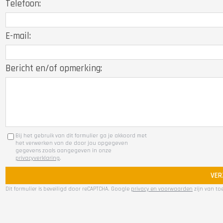
Telefoon:
E-mail:
Bericht en/of opmerking:
Bij het gebruik van dit formulier ga je akkoord met
het verwerken van de door jou opgegeven
gegevens zoals aangegeven in onze
privacyverklaring
.
VER
Dit formulier is beveiligd door reCAPTCHA. Google
privacy en voorwaarden
zijn van to