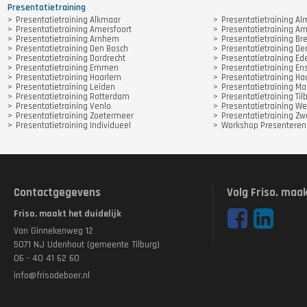
Presentatietraining
Presentatietraining Alkmaar
Presentatietraining Al
Presentatietraining Amersfoort
Presentatietraining A
Presentatietraining Arnhem
Presentatietraining Br
Presentatietraining Den Bosch
Presentatietraining D
Presentatietraining Dordrecht
Presentatietraining Ed
Presentatietraining Emmen
Presentatietraining E
Presentatietraining Haarlem
Presentatietraining 
Presentatietraining Leiden
Presentatietraining Ma
Presentatietraining Rotterdam
Presentatietraining Til
Presentatietraining Venlo
Presentatietraining We
Presentatietraining Zoetermeer
Presentatietraining Zw
Presentatietraining Individueel
Workshop Presenteren
Contactgegevens
Volg Friso. maak
Friso. maakt het duidelijk
Van Ginnekenweg 12
5071 NJ Udenhout (gemeente Tilburg)
06 - 40 41 62 60
info@frisodeboer.nl