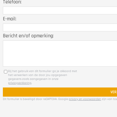
Telefoon:
E-mail:
Bericht en/of opmerking:
Bij het gebruik van dit formulier ga je akkoord met
het verwerken van de door jou opgegeven
gegevens zoals aangegeven in onze
privacyverklaring
.
VER
Dit formulier is beveiligd door reCAPTCHA. Google
privacy en voorwaarden
zijn van to