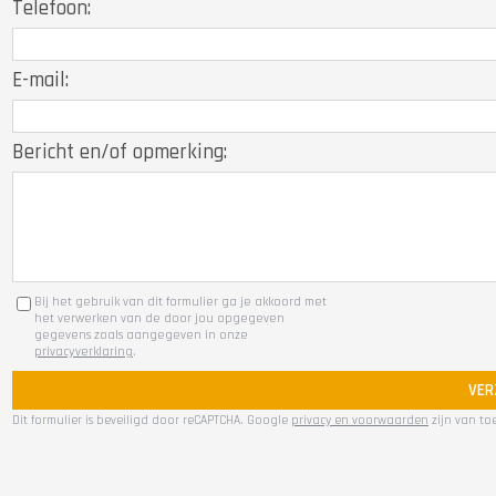
Telefoon:
E-mail:
Bericht en/of opmerking:
Bij het gebruik van dit formulier ga je akkoord met
het verwerken van de door jou opgegeven
gegevens zoals aangegeven in onze
privacyverklaring
.
VER
Dit formulier is beveiligd door reCAPTCHA. Google
privacy en voorwaarden
zijn van to