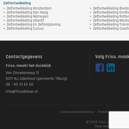
Zelfontwikkeling
Zelfontwikkeling Amsterdam
Zelfontwikkeling Breda
Zelfontwikkeling Den Haag
Zelfontwikkeling Eind
Zelfontwikkeling Nijmegen
Zelfontwikkeling Rott
Zelfontwikkeling Utrecht
Zelfontwikkeling Work
Zelfontwikkeling En Zelfontplooing
Zelfontwikkeling Traini
Zelfontwikkeling Cursus
Zelfontwikkeling Coach
Contactgegevens
Volg Friso. maak
Friso. maakt het duidelijk
Van Ginnekenweg 12
5071 NJ Udenhout (gemeente Tilburg)
06 - 40 41 62 60
info@frisodeboer.nl
Communicatietraining
|
Presentatietraining
Disclaimer
© 2026 Friso. maakt het dui
Deze website is gema