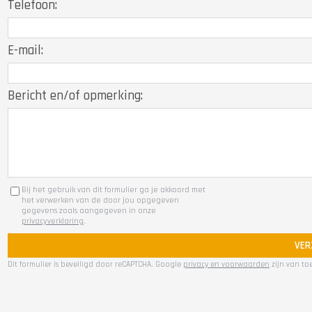
Telefoon:
E-mail:
Bericht en/of opmerking:
Bij het gebruik van dit formulier ga je akkoord met
het verwerken van de door jou opgegeven
gegevens zoals aangegeven in onze
privacyverklaring
.
VER
Dit formulier is beveiligd door reCAPTCHA. Google
privacy en voorwaarden
zijn van to