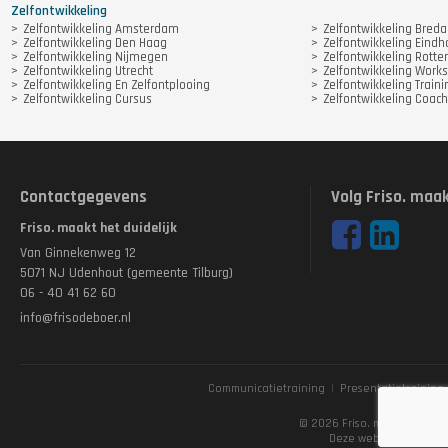
Zelfontwikkeling
Zelfontwikkeling Amsterdam
Zelfontwikkeling Breda
Zelfontwikkeling Den Haag
Zelfontwikkeling Eind
Zelfontwikkeling Nijmegen
Zelfontwikkeling Rott
Zelfontwikkeling Utrecht
Zelfontwikkeling Work
Zelfontwikkeling En Zelfontplooing
Zelfontwikkeling Traini
Zelfontwikkeling Cursus
Zelfontwikkeling Coach
Contactgegevens
Volg Friso. maak
Friso. maakt het duidelijk
Van Ginnekenweg 12
5071 NJ Udenhout (gemeente Tilburg)
06 - 40 41 62 60
info@frisodeboer.nl
Communicatietraining
|
Presentatietraining
Disclaimer
© 2026 Friso. maakt het dui
Deze website is gema