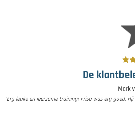
De klantbele
Mark v
'Erg leuke en leerzame training! Friso was erg goed. Hi