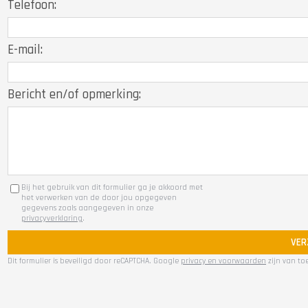
Telefoon:
E-mail:
Bericht en/of opmerking:
Bij het gebruik van dit formulier ga je akkoord met
het verwerken van de door jou opgegeven
gegevens zoals aangegeven in onze
privacyverklaring
.
VER
Dit formulier is beveiligd door reCAPTCHA. Google
privacy en voorwaarden
zijn van to