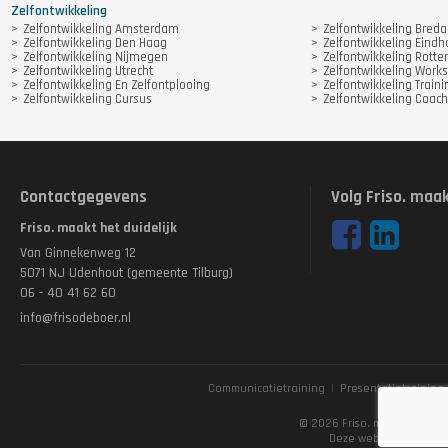
Zelfontwikkeling
Zelfontwikkeling Amsterdam
Zelfontwikkeling Breda
Zelfontwikkeling Den Haag
Zelfontwikkeling Eind
Zelfontwikkeling Nijmegen
Zelfontwikkeling Rott
Zelfontwikkeling Utrecht
Zelfontwikkeling Work
Zelfontwikkeling En Zelfontplooing
Zelfontwikkeling Traini
Zelfontwikkeling Cursus
Zelfontwikkeling Coach
Contactgegevens
Volg Friso. maak
Friso. maakt het duidelijk
Van Ginnekenweg 12
5071 NJ Udenhout (gemeente Tilburg)
06 - 40 41 62 60
info@frisodeboer.nl
Communicatietraining
|
Presentatietraining
Disclaimer
© 2026 Friso. maakt het dui
Deze website is gema