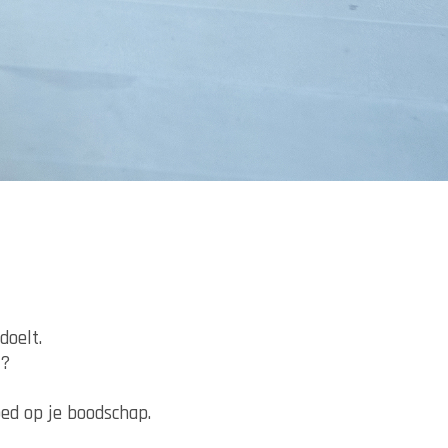
edoelt.
t?
oed op je boodschap.