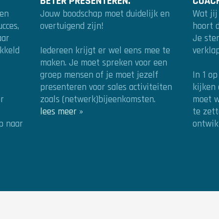
BETER PRESENTEREN.
COACH
ven
Jouw boodschap moet duidelijk en
Wat jij
ucces,
overtuigend zijn!
hoort 
aar
Je ste
kkeld
Iedereen krijgt er wel eens mee te
verklap
maken. Je moet spreken voor een
groep mensen of je moet jezelf
In 1 op
presenteren voor sales activiteiten
kijken
r
zoals (netwerk)bijeenkomsten.
moet w
lees meer »
te zett
ap naar
ontwik