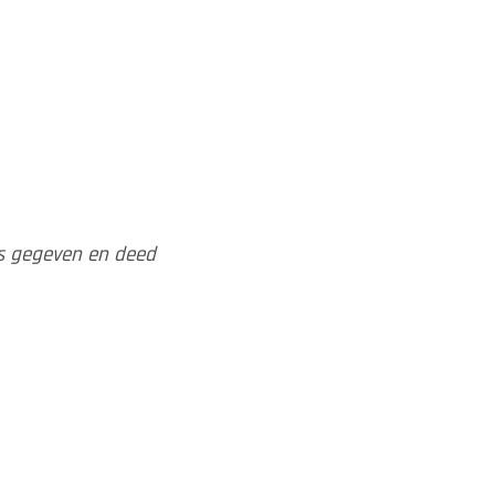
 kwetsbare manier
e aandachtspunten
ruimte zijn/haar
 en een hele mooie
b.'