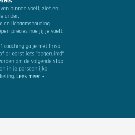
ING.
 van binnen voelt, ziet en
de ander.
m en lichaamshouding
pen precies hoe jij je voelt.
 1 coaching ga je met Friso
 of er eerst iets "opgeruimd"
orden om de volgende stap
en in je persoonlijke
keling.
Lees meer »