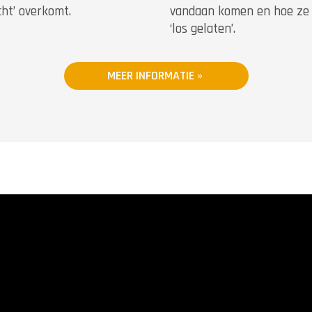
cht’ overkomt.
vandaan komen en hoe ze
‘los gelaten’.
MEER INFORMATIE »