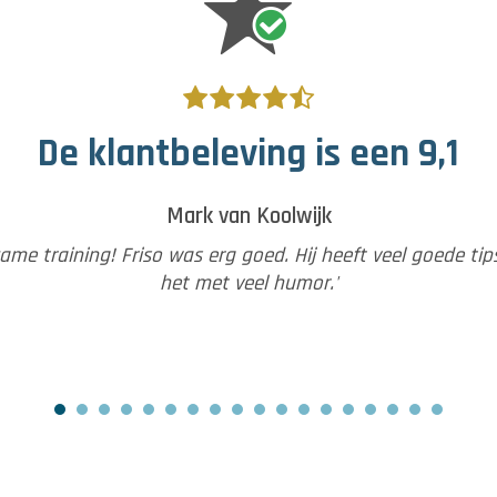
De klantbeleving is een 9,1
Menno
 snel een sfeer te creëren waardoor iedereen zich op een
len. Friso leest een persoon snel en weet precies waar d
 dat het een groepsaangelegenheid is, krijgt iedereen de 
achtspunt te trainen. Ik heb deze training al zeer prettig
varing ervaren waar ik de rest van mijn leven profijt van he